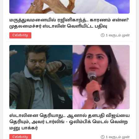
மருத்துவமனையில் ரஜினிகாந்த்.. காரணம் என்ன?
முதலமைச்சர் ஸ்டாலின் வெளியிட்ட பதிவு
Celebrity
1 வருடம் முன்
ஸ்டாலினை தெரியாது.. ஆனால் தளபதி விஜய்யை
தெரியும், அவர் டார்லிங் - ஒலிம்பிக் மெடல் வென்ற
மனு பாக்கர்
Celebrity
1 வருடம் முன்