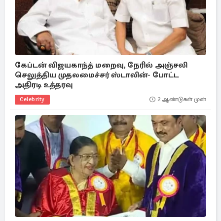
கேப்டன் விஜயகாந்த் மறைவு, நேரில் அஞ்சலி
செலுத்திய முதலமைச்சர் ஸ்டாலின்- போட்ட
அதிரடி உத்தரவு
Celebrity
2 ஆண்டுகள் முன்