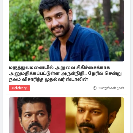
மருத்துவமனையில் அறுவை சிகிச்சைக்காக
அனுமதிக்கப்பட்டுள்ள அருள்நிதி.. நேரில் சென்று
நலம் விசாரித்த முதல்வர் ஸ்டாலின்
Celebrity
9 மாதங்கள் முன்