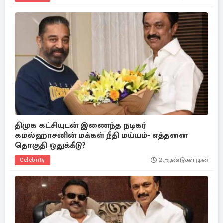
திமுக கட்சியுடன் இணைந்த நடிகர்
கமல்ஹாசனின் மக்கள் நீதி மய்யம்- எத்தனை
தொகுதி ஒதுக்கீடு?
Celebrity
2 ஆண்டுகள் முன்