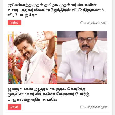
ரஜினிகாந்த் முதல் தமிழக முதல்வர் ஸ்டாலின்
வரை.. நடிகர் மீசை ராஜேந்திரன் வீட்டு திருமணம்..
வீடியோ இதோ
Video
5 மாதங்கள் முன்
ஜனநாயகன் ஆதரவாக குரல் கொடுத்த
முதலமைச்சர் ஸ்டாலின்! சென்சார் போர்டு,
பாஜகவுக்கு எதிராக பதிவு
Movie
6 மாதங்கள் முன்