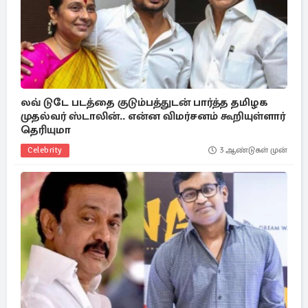
லவ் டுடே படத்தை குடும்பத்துடன் பார்த்த தமிழக
முதல்வர் ஸ்டாலின்.. என்ன விமர்சனம் கூறியுள்ளார்
தெரியுமா
Celebrity
3 ஆண்டுகள் முன்