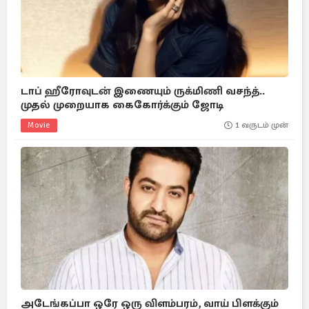
டாப் ஹீரோவுடன் இணையும் ருக்மிணி வசந்த்..
முதல் முறையாக கைகோர்க்கும் ஜோடி
Movie
1 வருடம் முன்
அடேங்கப்பா ஒரே ஒரு விளம்பரம், வாய் பிளக்கும்