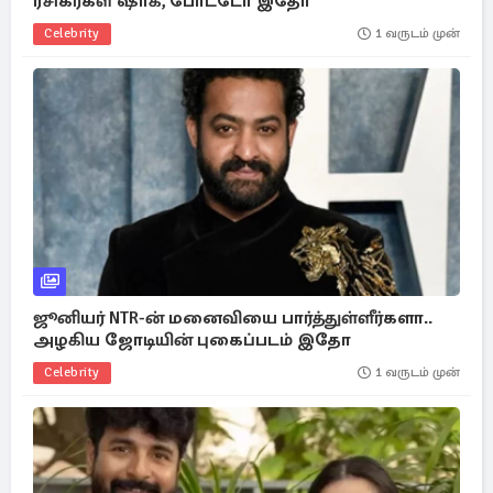
ரசிகர்கள் ஷாக், போட்டோ இதோ
Celebrity
1 வருடம் முன்
ஜூனியர் NTR-ன் மனைவியை பார்த்துள்ளீர்களா..
அழகிய ஜோடியின் புகைப்படம் இதோ
Celebrity
1 வருடம் முன்