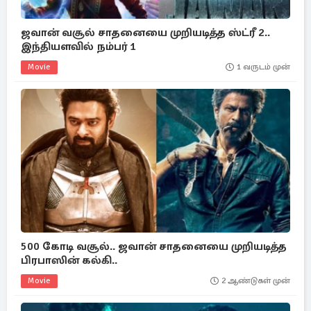
ஜவான் வசூல் சாதனையை முறியடித்த ஸ்ட்ரீ 2..
இந்தியளவில் நம்பர் 1
Movie
1 வருடம் முன்
500 கோடி வசூல்.. ஜவான் சாதனையை முறியடித்த
பிரபாஸின் கல்கி..
Movie
2 ஆண்டுகள் முன்