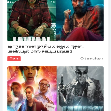
ஷாருக்கானை முந்திய அல்லு அர்ஜுன்..
பாலிவுட்டில் மாஸ் காட்டிய புஷ்பா 2
Movie
1 வருடம் முன்