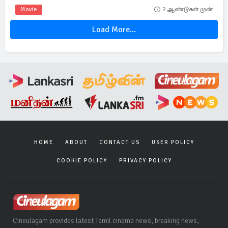
Movie
2 ஆண்டுகள் முன்
Load More...
HOME
ABOUT
CONTACT US
USER POLICY
COOKIE POLICY
PRIVACY POLICY
Cineulagam provides latest Tamil cinema news, breaking news,