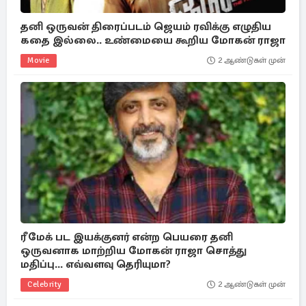
தனி ஒருவன் திரைப்படம் ஜெயம் ரவிக்கு எழுதிய
கதை இல்லை.. உண்மையை கூறிய மோகன் ராஜா
Movie
2 ஆண்டுகள் முன்
ரீமேக் பட இயக்குனர் என்ற பெயரை தனி
ஒருவனாக மாற்றிய மோகன் ராஜா சொத்து
மதிப்பு... எவ்வளவு தெரியுமா?
Celebrity
2 ஆண்டுகள் முன்