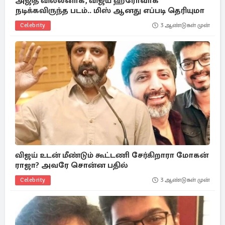
அஜித் வில்லனாக, விஜய் ஹீரோவாக
நடிக்கவிருந்த படம்.. மிஸ் ஆனது எப்படி தெரியுமா
Celebrity
3 ஆண்டுகள் முன்
விஜய் உடன் மீண்டும் கூட்டணி சேர்கிறாரா மோகன்
ராஜா? அவரே சொன்ன பதில்
Celebrity
3 ஆண்டுகள் முன்