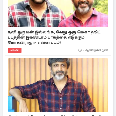
தனி ஒருவன் இல்லங்க, வேறு ஒரு மெகா ஹிட்
படத்தின் இரண்டாம் பாகத்தை எடுக்கும்
மோகன்ராஜா- என்ன படம்?
Movie
2 ஆண்டுகள் முன்