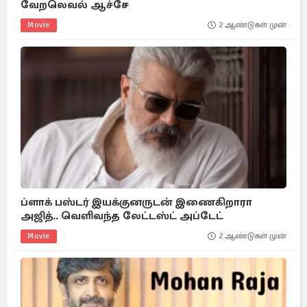
வேறலெவல் ஆச்சே
Movie
2 ஆண்டுகள் முன்
ப்ளாக் பஸ்டர் இயக்குனருடன் இணைகிறாரா
அஜித்.. வெளிவந்த லேட்டஸ்ட் அப்டேட்
Movie
2 ஆண்டுகள் முன்