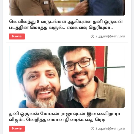
வெளிவந்து 8 வருடங்கள் ஆகியுள்ள தனி ஒருவன்
படத்தின் மொத்த வசூல்.. எவ்வளவு தெரியுமா..
Movie
2 ஆண்டுகள் முன்
தனி ஒருவன் மோகன் ராஜாவுடன் இணைகிறாரா
விஜய்.. வெறித்தனமான திரைக்கதை ரெடி
Movie
2 ஆண்டுகள் முன்