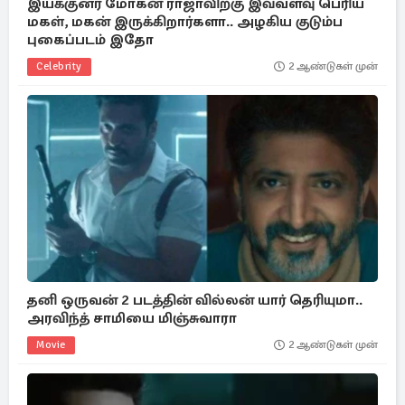
இயக்குனர் மோகன் ராஜாவிற்கு இவ்வளவு பெரிய
மகள், மகன் இருக்கிறார்களா.. அழகிய குடும்ப
புகைப்படம் இதோ
Celebrity
2 ஆண்டுகள் முன்
தனி ஒருவன் 2 படத்தின் வில்லன் யார் தெரியுமா..
அரவிந்த் சாமியை மிஞ்சுவாரா
Movie
2 ஆண்டுகள் முன்