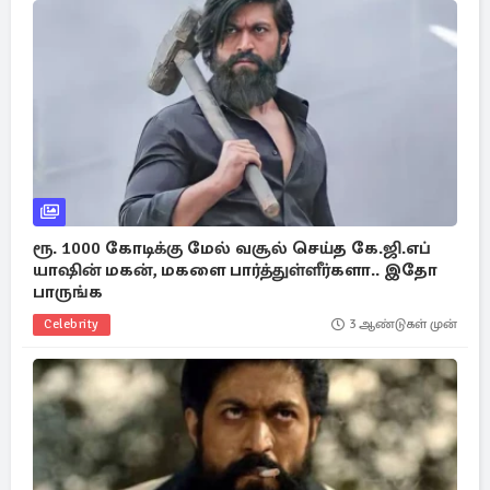
ரூ. 1000 கோடிக்கு மேல் வசூல் செய்த கே.ஜி.எப்
யாஷின் மகன், மகளை பார்த்துள்ளீர்களா.. இதோ
பாருங்க
Celebrity
3 ஆண்டுகள் முன்