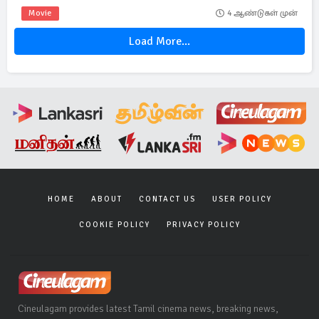
Movie
4 ஆண்டுகள் முன்
Load More...
HOME
ABOUT
CONTACT US
USER POLICY
COOKIE POLICY
PRIVACY POLICY
Cineulagam provides latest Tamil cinema news, breaking news,