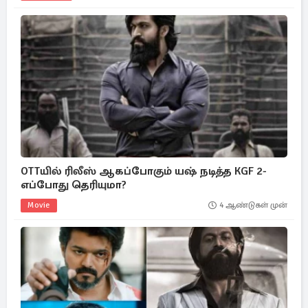
OTTயில் ரிலீஸ் ஆகப்போகும் யஷ் நடித்த KGF 2-
எப்போது தெரியுமா?
Movie
4 ஆண்டுகள் முன்